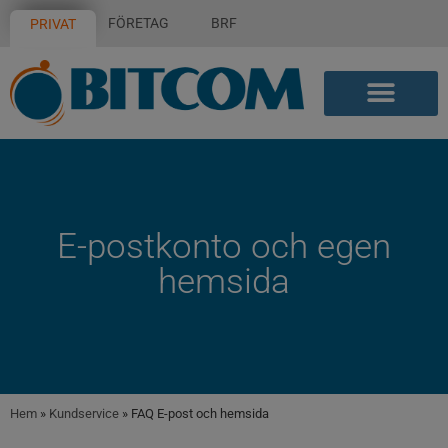
FÖRETAG
BRF
PRIVAT
E-postkonto och egen
hemsida
Hem
»
Kundservice
»
FAQ E-post och hemsida