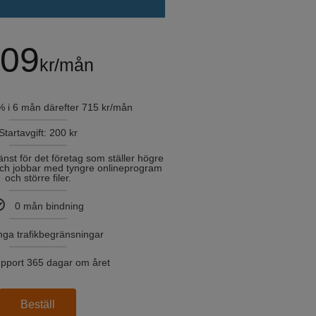
09
kr/mån
 i 6 mån därefter 715 kr/mån
Startavgift: 200 kr
nst för det företag som ställer högre
och jobbar med tyngre onlineprogram
och större filer.
0 mån bindning
nga trafikbegränsningar
pport 365 dagar om året
Beställ