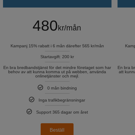
480
kr/mån
Kampanj 15% rabatt i 6 mån därefter 565 kr/mån
Kamp
Startavgift: 200 kr
En bra bredbandstjänst för det mindre företaget som har
En bra b
behov av att kunna komma ut på webben, använda
att kun
onlinetjänster och mejl.
0 mån bindning
Inga trafikbegränsningar
Support 365 dagar om året
Beställ