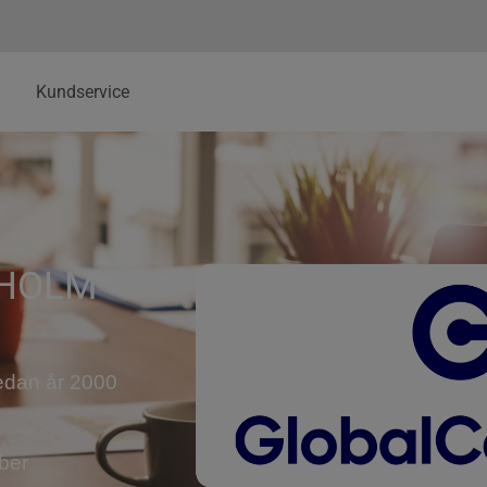
Kundservice
KHOLM
edan år 2000
ber