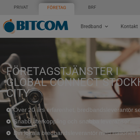
PRIVAT
BRF
FÖRETAG
Bredband
Kontakt
FÖRETAGSTJÄNSTER I
GLOBAL CONNECT STOC
CITY
Över 20 års erfarenhet, bredbandsleverantör s
Snabb återkoppling och snabba leveranser
Din lokala bredbandsleverantör med nationell fi