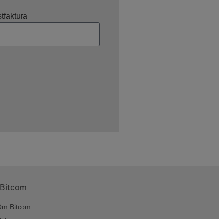
tfaktura
Bitcom
Om Bitcom