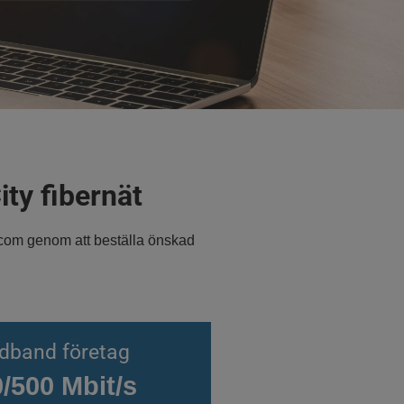
ty fibernät
tcom genom att beställa önskad
dband företag
/500 Mbit/s