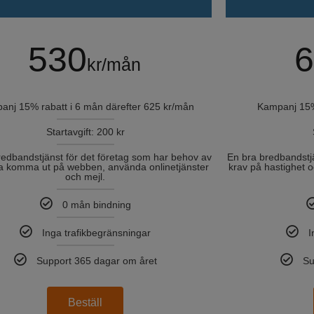
530
6
kr/mån
anj 15% rabatt i 6 mån därefter 625 kr/mån
Kampanj 15%
Startavgift: 200 kr
redbandstjänst för det företag som har behov av
En bra bredbandstjä
na komma ut på webben, använda onlinetjänster
krav på hastighet 
och mejl.
0 mån bindning
Inga trafikbegränsningar
I
Support 365 dagar om året
Su
Beställ