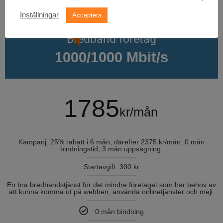
KAMPANJ
Inställningar
Acceptera
Bredband företag
1000/1000 Mbit/s
1785
kr/mån
Kampanj: 25% rabatt i 6 mån, därefter 2375 kr/mån. 0 mån
bindningstid, 3 mån uppsägning.
Startavgift: 300 kr
En bra bredbandstjänst för det mindre företaget som har behov av
att kunna komma ut på webben, använda onlinetjänster och mejl.
0 mån bindning