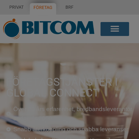
PRIVAT
BRF
FÖRETAG
FÖRETAGSTJÄNSTER I
GLOBAL CONNECT
Över 20 års erfarenhet, bredbandsleverantör
sedan år 2000
Snabb återkoppling och snabba leveranser