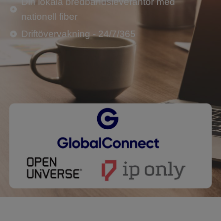
Din lokala bredbandsleverantör med
nationell fiber
Driftövervakning - 24/7/365