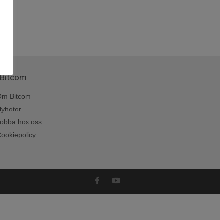
Bitcom
Om Bitcom
Nyheter
Jobba hos oss
ookiepolicy