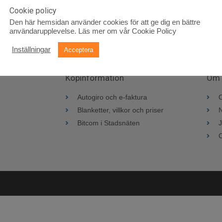
Cookie policy
Den här hemsidan använder cookies för att ge dig en bättre
användarupplevelse.
Läs mer om vår Cookie Policy
Inställningar
Acceptera
Köpinformation
Om 
Autogiro och e-faktura
Blanketter, villkor och priser
Bitcom i Stadsnäten
C