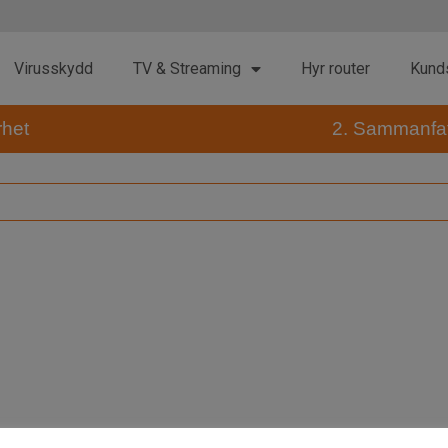
Virusskydd
TV & Streaming
Hyr router
Kund
rhet
2. Sammanfat