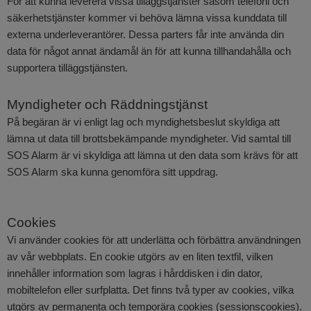
För att kunna leverera vissa tilläggstjänster såsom telefoni och
säkerhetstjänster kommer vi behöva lämna vissa kunddata till
externa underleverantörer. Dessa parters får inte använda din
data för något annat ändamål än för att kunna tillhandahålla och
supportera tilläggstjänsten.
Myndigheter och Räddningstjänst
På begäran är vi enligt lag och myndighetsbeslut skyldiga att
lämna ut data till brottsbekämpande myndigheter. Vid samtal till
SOS Alarm är vi skyldiga att lämna ut den data som krävs för att
SOS Alarm ska kunna genomföra sitt uppdrag.
Cookies
Vi använder cookies för att underlätta och förbättra användningen
av vår webbplats. En cookie utgörs av en liten textfil, vilken
innehåller information som lagras i hårddisken i din dator,
mobiltelefon eller surfplatta. Det finns två typer av cookies, vilka
utgörs av permanenta och temporära cookies (sessionscookies).